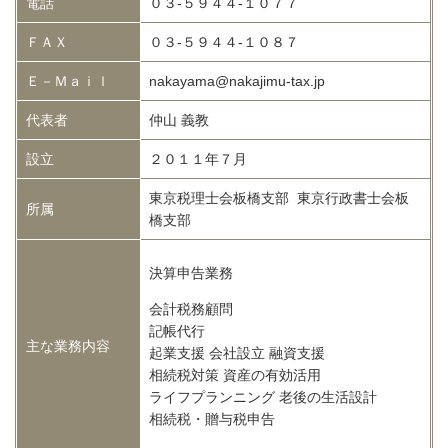
電話
０３-５９４４-１０７７
ＦＡＸ
０３-５９４４-１０８７
Ｅ－Ｍａｉｌ
nakayama@nakajimu-tax.jp
代表者
仲山 義教
設立
２０１１年７月
東京税理士会板橋支部 東京行政書士会板
所属
橋支部
決算申告業務
会計税務顧問
記帳代行
主な業務内容
起業支援 会社設立 融資支援
相続税対策 資産の有効活用
ライフプランニング 老後の生活設計
相続税・贈与税申告